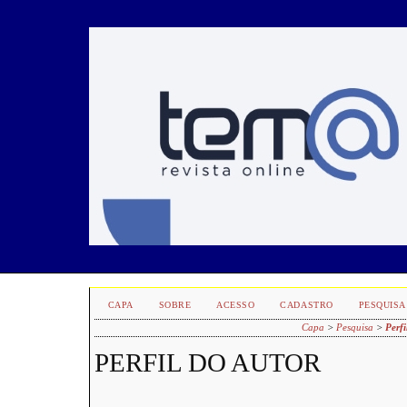
CAPA
SOBRE
ACESSO
CADASTRO
PESQUISA
Capa
>
Pesquisa
>
Perfi
PERFIL DO AUTOR