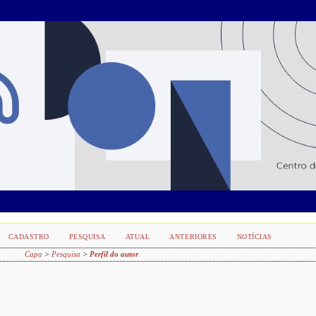
CADASTRO
PESQUISA
ATUAL
ANTERIORES
NOTÍCIAS
Capa
>
Pesquisa
>
Perfil do autor