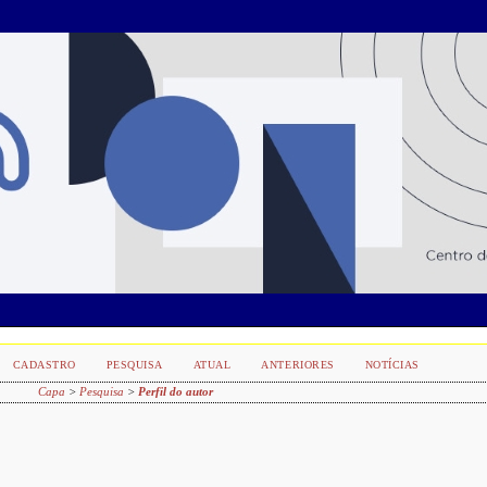
CADASTRO
PESQUISA
ATUAL
ANTERIORES
NOTÍCIAS
Capa
>
Pesquisa
>
Perfil do autor