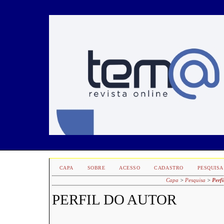
CAPA
SOBRE
ACESSO
CADASTRO
PESQUISA
Capa
>
Pesquisa
>
Perfi
PERFIL DO AUTOR