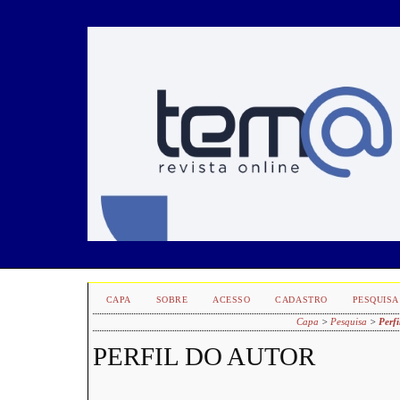
CAPA
SOBRE
ACESSO
CADASTRO
PESQUISA
Capa
>
Pesquisa
>
Perfi
PERFIL DO AUTOR