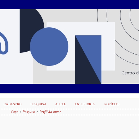
CADASTRO
PESQUISA
ATUAL
ANTERIORES
NOTÍCIAS
Capa
>
Pesquisa
>
Perfil do autor