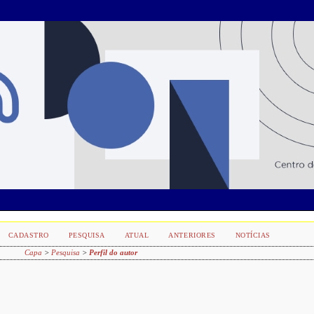
CADASTRO
PESQUISA
ATUAL
ANTERIORES
NOTÍCIAS
Capa
>
Pesquisa
>
Perfil do autor