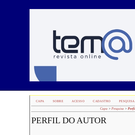
CAPA
SOBRE
ACESSO
CADASTRO
PESQUISA
Capa
>
Pesquisa
>
Perfi
PERFIL DO AUTOR