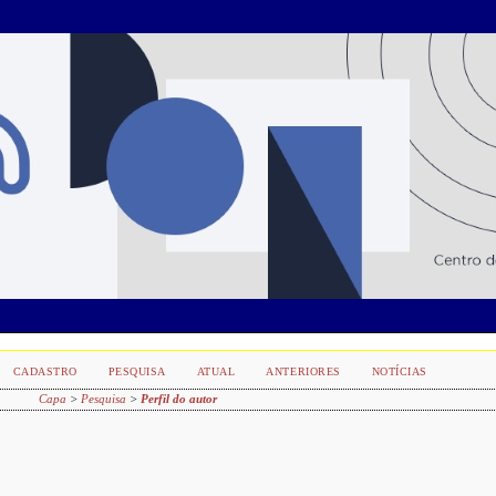
CADASTRO
PESQUISA
ATUAL
ANTERIORES
NOTÍCIAS
Capa
>
Pesquisa
>
Perfil do autor