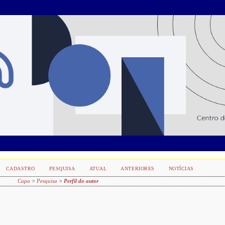
CADASTRO
PESQUISA
ATUAL
ANTERIORES
NOTÍCIAS
Capa
>
Pesquisa
>
Perfil do autor