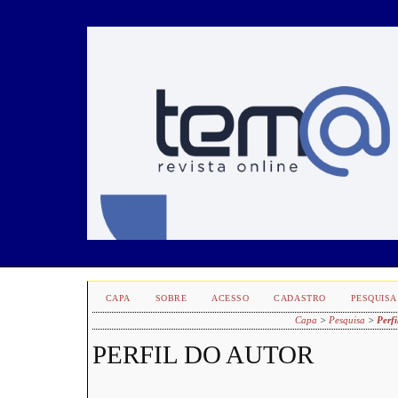
CAPA
SOBRE
ACESSO
CADASTRO
PESQUISA
Capa
>
Pesquisa
>
Perfi
PERFIL DO AUTOR