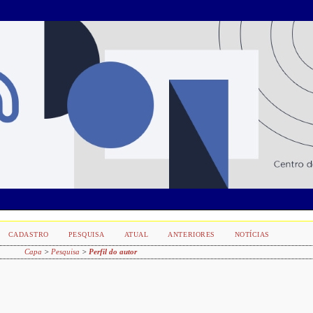
CADASTRO
PESQUISA
ATUAL
ANTERIORES
NOTÍCIAS
Capa
>
Pesquisa
>
Perfil do autor