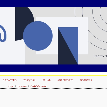
CADASTRO
PESQUISA
ATUAL
ANTERIORES
NOTÍCIAS
Capa
>
Pesquisa
>
Perfil do autor