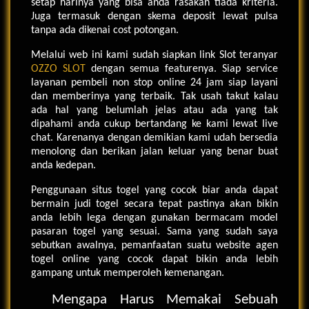
setap harinya yang bisa anda rasakan tiada kriteria.
Juga termasuk dengan skema deposit lewat pulsa
tanpa ada dikenai cost potongan.
Melalui web ini kami sudah siapkan link Slot teranyar
OZZO SLOT
dengan semua featurenya. Siap service
layanan pembeli non stop online 24 jam siap layani
dan memberinya yang terbaik. Tak usah takut kalau
ada hal yang belumlah jelas atau ada yang tak
dipahami anda cukup bertandang ke kami lewat live
chat. Karenanya dengan demikian kami udah bersedia
menolong dan berikan jalan keluar yang benar buat
anda kedepan.
Penggunaan situs togel yang cocok biar anda dapat
bermain judi togel secara tepat pastinya akan bikin
anda lebih lega dengan gunakan bermacam model
pasaran togel yang sesuai. Sama yang sudah saya
sebutkan awalnya, pemanfaatan suatu website agen
togel online yang cocok dapat bikin anda lebih
gampang untuk memperoleh kemenangan.
Mengapa Harus Memakai Sebuah