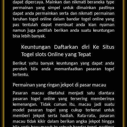
dapat dipercaya. Mainkan dan nikmati beraneka type
permainan yang simpel untuk dimainkan pastinya
dapat anda permainkan serta dan nikmati permainan
taruhan togel online dalam bandar togel online yang
pas tentulah dapat membuat anda kian nyaman
namun juga pastilah berikan anda suatu keuntungan
bisa lebih banyak.
Keuntungan Daftarkan diri Ke Situs
Togel slots Online yang Tepat
Berikut yaitu banyak keuntungan yang dapat anda
peroleh bila anda memanfaatkan pasaran togel
tertentu.
Permainan yang ringan jekpot di pasar macau
Pasaran macau diketahui menjadi satu diantara
pasaran togel online yang tersering memberinya
kemenangan. Tidak cuman itu, macau jadi suatu
model pasaran togel yang cukup terkenal untuk
memberi jekpot serta hadiah. Rata-rata, pasaran
macau tidak kikir dalam berikan angka jekpot hingga