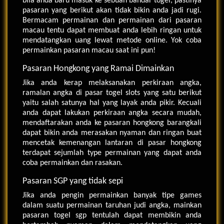
bila anda baru masuk ke sebuah bandar togel, pastinya
pasaran yang berikut akan tidak bikin anda jadi rugi.
Bermacam permainan dan permainan dari pasaran
macau tentu dapat membuat anda lebih ringan untuk
mendatangkan uang lewat metode online. Yok coba
permainkan pasaran macau saat ini pun!
Pasaran Hongkong yang Ramai Dimainkan
Jika anda kerap melaksanakan perkiraan angka,
ramalan angka di pasar togel slots yang satu berikut
yaitu salah satunya hal yang layak anda pikir. Kecuali
anda dapat lakukan perkiraan angka secara mudah,
mendaftarakan anda ke pasaran hongkong barangkali
dapat bikin anda merasakan nyaman dan ringan buat
mencetak kemenangan lantaran di pasar hongkong
terdapat sejumlah type permainan yang dapat anda
coba permainkan dan rasakan.
Pasaran SGP yang tidak sepi
Jika anda pengin permainkan banyak tipe games
dalam suatu permainan taruhan judi angka, mainkan
pasaran togel sgp tentulah dapat membikin anda