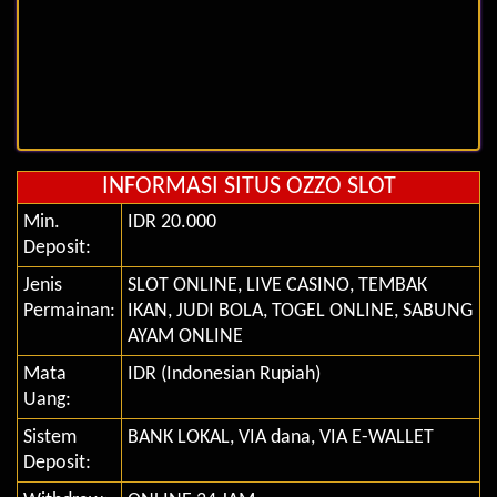
INFORMASI SITUS OZZO SLOT
Min.
IDR 20.000
Deposit:
Jenis
SLOT ONLINE, LIVE CASINO, TEMBAK
Permainan:
IKAN, JUDI BOLA, TOGEL ONLINE, SABUNG
AYAM ONLINE
Mata
IDR (Indonesian Rupiah)
Uang:
Sistem
BANK LOKAL, VIA dana, VIA E-WALLET
Deposit: