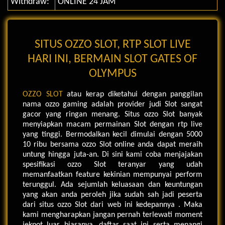
Withdraw:
ONLINE 24 JAM
SITUS OZZO SLOT, RTP SLOT LIVE
HARI INI, BERMAIN SLOT GATES OF
OLYMPUS
OZZO SLOT
atau kerap diketahui dengan panggilan
nama ozzo gaming adalah provider judi Slot sangat
gacor yang ringan menang. Situs ozzo Slot banyak
menyiapkan macam permainan Slot dengan rtp live
yang tinggi. Bermodalkan kecil dimulai dengan 5000
10 ribu bersama ozzo Slot online anda dapat meraih
untung hingga juta-an. Di sini kami coba menjajakan
spesifikasi ozzo Slot teranyar yang udah
memanfaatkan feature kekinian mempunyai perform
terunggul. Ada sejumlah keluasaan dan keuntungan
yang akan anda peroleh jika sudah sah jadi peserta
dari situs ozzo Slot dari web ini kedepannya . Maka
kami mengharapkan jangan pernah terlewati moment
jekpot luar biasanya, daftar saat ini serta menangi