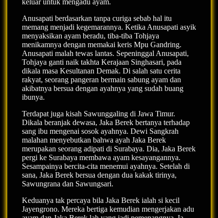
keluar untuk mengadu ayam.
Anusapati berdasarkan tanpa curiga sebab hal itu
memang menjadi kegemarannya. Ketika Anusapati asyik
menyaksikan ayam beradu, tiba-tiba Tohjaya
menikamnya dengan memakai keris Mpu Gandring.
Anusapati malah tewas lantas. Sepeninggal Anusapati,
Tohjaya ganti naik takhta Kerajaan Singhasari, pada
dikala masa Kesultanan Demak. Di salah satu cerita
rakyat, seorang pangeran bermain sabung ayam dan
akibatnya bersua dengan ayahnya yang sudah buang
ibunya.
Terdapat juga kisah Sawunggaling di Jawa Timur.
Dikala beranjak dewasa, Jaka Berek bertanya terhadap
sang ibu mengenai sosok ayahnya. Dewi Sangkrah
malahan menyebutkan bahwa ayah Jaka Berek
merupakan seorang adipati di Surabaya. Dia, Jaka Berek
pergi ke Surabaya membawa ayam kesayangannya.
Sesampainya bercita-cita menemui ayahnya. Setelah di
sana, Jaka Berek bersua dengan dua kakak tirinya,
Sawungrana dan Sawungsari.
Keduanya tak percaya bila Jaka Berek ialah si kecil
Jayengrono. Mereka bertiga kemudian mengerjakan adu
ayam dan Jaka Berek lah yang jadi pemenangnya. Ia