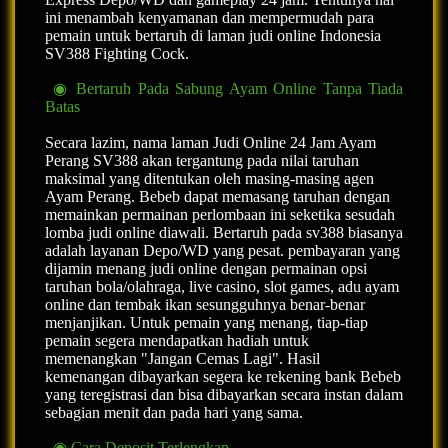
ini menambah kenyamanan dan mempermudah para
pemain untuk bertaruh di laman judi online Indonesia
SV388 Fighting Cock.
◉ Bertaruh Pada Sabung Ayam Online Tanpa Tiada
Batas
Secara lazim, nama laman Judi Online 24 Jam Ayam
Perang SV388 akan tergantung pada nilai taruhan
maksimal yang ditentukan oleh masing-masing agen
Ayam Perang. Bebeb dapat memasang taruhan dengan
memainkan permainan perlombaan ini seketika sesudah
lomba judi online diawali. Bertaruh pada sv388 biasanya
adalah layanan Depo/WD yang pesat. pembayaran yang
dijamin menang judi online dengan permainan opsi
taruhan bola/olahraga, live casino, slot games, adu ayam
online dan tembak ikan sesungguhnya benar-benar
menjanjikan. Untuk pemain yang menang, tiap-tiap
pemain segera mendapatkan hadiah untuk
memenangkan "Jangan Cemas Lagi". Hasil
kemenangan dibayarkan segera ke rekening bank Bebeb
yang teregistrasi dan bisa dibayarkan secara instan dalam
sebagian menit dan pada hari yang sama.
◉ Cara Deposit Terlengkap