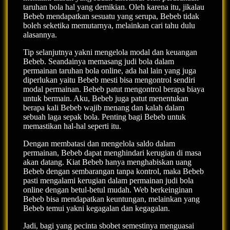
taruhan bola hal yang demikian. Oleh karena itu, jikalau
Bebeb mendapatkan sesuatu yang serupa, Bebeb tidak
boleh seketika memutarnya, melainkan cari tahu dulu
alasannya.
Tip selanjutnya yakni mengelola modal dan keuangan
Bebeb. Seandainya memasang judi bola dalam
permainan taruhan bola online, ada hal lain yang juga
diperlukan yaitu Bebeb mesti bisa mengontrol sendiri
modal permainan. Bebeb patut mengontrol berapa biaya
untuk bermain. Aku, Bebeb juga patut menentukan
berapa kali Bebeb wajib menang dan kalah dalam
sebuah laga sepak bola. Penting bagi Bebeb untuk
memastikan hal-hal seperti itu.
Dengan membatasi dan mengelola saldo dalam
permainan, Bebeb dapat menghindari kerugian di masa
akan datang. Kiat Bebeb hanya menghabiskan uang
Bebeb dengan sembarangan tanpa kontrol, maka Bebeb
pasti mengalami kerugian dalam permainan judi bola
online dengan betul-betul mudah. Web berkeinginan
Bebeb bisa mendapatkan keuntungan, melainkan yang
Bebeb temui yakni kegagalan dan kegagalan.
Jadi, bagi yang pecinta sbobet semestinya menguasai