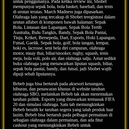
untuk penggunanya. Pada ketika review ini, Sbobet
mempunyai sepak bola, bola basket, baseball, dan tenis
di urutan teratas. March Madness juga dipasarkan.
Olahraga lain yang tercakup di Sbobet teregistrasi dalam
urutan alfabet di komponen bawah halaman: Sepak
Bola, Lintasan dan Lapangan, Sepak Bola Tertib
Australia, Bulu Tangkis, Bandy, Sepak Bola Pantai,
Tinju, Kriket, Bersepeda, Dart, Esports, Hoki Lapangan,
Futsal, Gaelik. Sepak bola, golf, bola tangan, lempar,
hoki es, lacrosse, seni bela diri campuran, olahraga
motor, muay thai, biliar/snooker, rugby, squash, tenis
meja, bola voli, polo air, dan olahraga salju. Amat sedikit
buku olahraga yang menawarkan liputan squash, biliar,
sepak bola pantai, bandy, dan futsal, jadi Sbobet wajib
dipuji sebab liputannya.
Bebeb juga bisa bertaruh pada aksesori keuangan,
hiburan, dan penawaran khusus di website taruhan
olahraga SBO, melainkan Bebeb tak akan menemukan
taruhan politik. Esports yang ditawarkan termasuk FIFA
20 dan simulasi olahraga. Satu tab memungkinkan
Bebeb beralih ke taruhan segera yang ialah produk luar
lazim. Bebeb bisa bertaruh pada pelbagai permainan di
sebagian olahraga dalam permainan, dan ada fitur
cashout yang memungkinkan Bebeb untuk