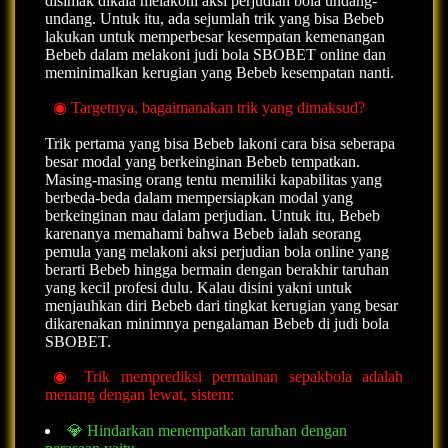
disimak dikala melakoni aksi perjudian bola undang-
undang. Untuk itu, ada sejumlah trik yang bisa Bebeb
lakukan untuk memperbesar kesempatan kemenangan
Bebeb dalam melakoni judi bola SBOBET online dan
meminimalkan kerugian yang Bebeb kesempatan nanti.
◉ Targetnya, bagaimanakan trik yang dimaksud?
Trik pertama yang bisa Bebeb lakoni cara bisa seberapa
besar modal yang berkeinginan Bebeb tempatkan.
Masing-masing orang tentu memiliki kapabilitas yang
berbeda-beda dalam mempersiapkan modal yang
berkeinginan mau dalam perjudian. Untuk itu, Bebeb
karenanya memahami bahwa Bebeb ialah seorang
pemula yang melakoni aksi perjudian bola online yang
berarti Bebeb hingga bermain dengan berakhir taruhan
yang kecil profesi dulu. Kalau disini yakni untuk
menjauhkan diri Bebeb dari tingkat kerugian yang besar
dikarenakan minimnya pengalaman Bebeb di judi bola
SBOBET.
◉ Trik memprediksi permainan sepakbola adalah
menang dengan lewat, sistem:
💎 Hindarkan menempatkan taruhan dengan