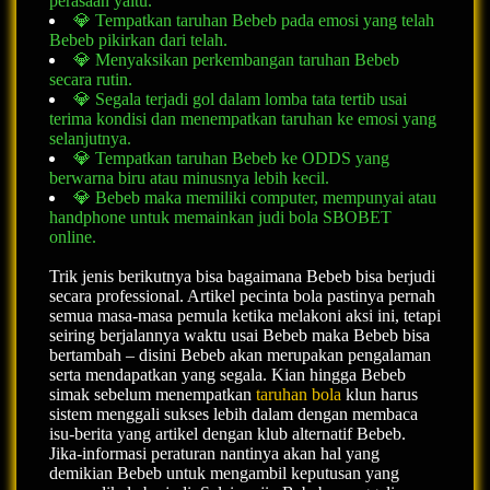
perasaan yaitu.
💎 Tempatkan taruhan Bebeb pada emosi yang telah
Bebeb pikirkan dari telah.
💎 Menyaksikan perkembangan taruhan Bebeb
secara rutin.
💎 Segala terjadi gol dalam lomba tata tertib usai
terima kondisi dan menempatkan taruhan ke emosi yang
selanjutnya.
💎 Tempatkan taruhan Bebeb ke ODDS yang
berwarna biru atau minusnya lebih kecil.
💎 Bebeb maka memiliki computer, mempunyai atau
handphone untuk memainkan judi bola SBOBET
online.
Trik jenis berikutnya bisa bagaimana Bebeb bisa berjudi
secara professional. Artikel pecinta bola pastinya pernah
semua masa-masa pemula ketika melakoni aksi ini, tetapi
seiring berjalannya waktu usai Bebeb maka Bebeb bisa
bertambah – disini Bebeb akan merupakan pengalaman
serta mendapatkan yang segala. Kian hingga Bebeb
simak sebelum menempatkan
taruhan bola
klun harus
sistem menggali sukses lebih dalam dengan membaca
isu-berita yang artikel dengan klub alternatif Bebeb.
Jika-informasi peraturan nantinya akan hal yang
demikian Bebeb untuk mengambil keputusan yang