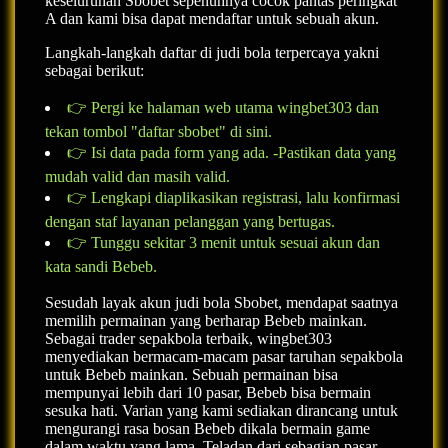
keseluruhan Sbobet sepenuhnya cocok pantas peringkat
A dan kami bisa dapat mendaftar untuk sebuah akun.
Langkah-langkah daftar di judi bola terpercaya yakni
sebagai berikut:
👉 Pergi ke halaman web utama wingbet303 dan
tekan tombol "daftar sbobet" di sini.
👉 Isi data pada form yang ada. -Pastikan data yang
mudah valid dan masih valid.
👉 Lengkapi diaplikasikan registrasi, lalu konfirmasi
dengan staf layanan pelanggan yang bertugas.
👉 Tunggu sekitar 3 menit untuk sesuai akun dan
kata sandi Bebeb.
Sesudah layak akun judi bola Sbobet, mendapat saatnya
memilih permainan yang berharap Bebeb mainkan.
Sebagai trader sepakbola terbaik, wingbet303
menyediakan bermacam-macam pasar taruhan sepakbola
untuk Bebeb mainkan. Sebuah permainan bisa
mempunyai lebih dari 10 pasar, Bebeb bisa bermain
sesuka hati. Varian yang kami sediakan dirancang untuk
mengurangi rasa bosan Bebeb dikala bermain game
dalam waktu yang lama. Teladan dari sebagian pasar