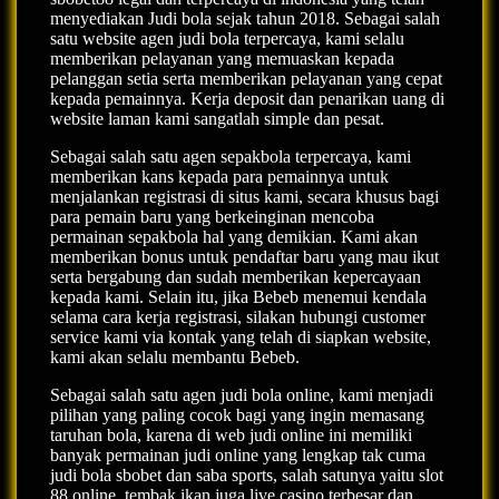
menyediakan Judi bola sejak tahun 2018. Sebagai salah
satu website agen judi bola terpercaya, kami selalu
memberikan pelayanan yang memuaskan kepada
pelanggan setia serta memberikan pelayanan yang cepat
kepada pemainnya. Kerja deposit dan penarikan uang di
website laman kami sangatlah simple dan pesat.
Sebagai salah satu agen sepakbola terpercaya, kami
memberikan kans kepada para pemainnya untuk
menjalankan registrasi di situs kami, secara khusus bagi
para pemain baru yang berkeinginan mencoba
permainan sepakbola hal yang demikian. Kami akan
memberikan bonus untuk pendaftar baru yang mau ikut
serta bergabung dan sudah memberikan kepercayaan
kepada kami. Selain itu, jika Bebeb menemui kendala
selama cara kerja registrasi, silakan hubungi customer
service kami via kontak yang telah di siapkan website,
kami akan selalu membantu Bebeb.
Sebagai salah satu agen judi bola online, kami menjadi
pilihan yang paling cocok bagi yang ingin memasang
taruhan bola, karena di web judi online ini memiliki
banyak permainan judi online yang lengkap tak cuma
judi bola sbobet dan saba sports, salah satunya yaitu slot
88 online, tembak ikan juga live casino terbesar dan