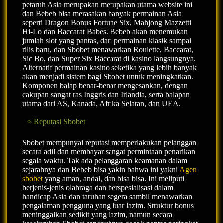
petaruh Asia merupakan merupakan utama website ini
dan Bebeb bisa merasakan banyak permainan Asia
seperti Dragon Bonus Fortune Six, Mahjong Mazzetti
Hi-Lo dan Baccarat Babes. Bebeb akan menemukan
jumlah slot yang pantas, dari permainan klasik sampai
rilis baru, dan Sbobet menawarkan Roulette, Baccarat,
Sic Bo, dan Super Six Baccarat di kasino langsungnya.
Alternatif permainan kasino seketika yang lebih banyak
akan menjadi sistem bagi Sbobet untuk meningkatkan.
Komponen balap benar-benar mengesankan, dengan
cakupan sangat ras Inggris dan Irlandia, serta balapan
utama dari AS, Kanada, Afrika Selatan, dan UEA.
⭐️ Reputasi Sbobet
Sbobet mempunyai reputasi memperlakukan pelanggan
secara adil dan membayar sangat permintaan penarikan
segala waktu. Tak ada pelanggaran keamanan dalam
sejarahnya dan Bebeb bisa yakin bahwa ini yakni
Agen
sbobet
yang aman, andal, dan bisa bisa. Ini meliputi
berjenis-jenis olahraga dan berspesialisasi dalam
handicap Asia dan taruhan segera sambil menawarkan
pengalaman pengguna yang luar lazim. Struktur bonus
meninggalkan sedikit yang lazim, namun secara