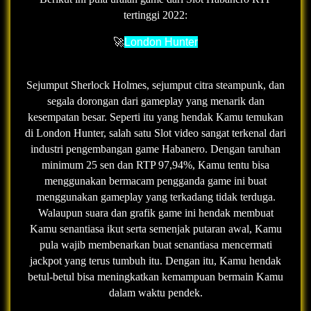
tertinggi 2022:
🚀
London Hunter
Sejumput Sherlock Holmes, sejumput citra steampunk, dan
segala dorongan dari gameplay yang menarik dan
kesempatan besar. Seperti itu yang hendak Kamu temukan
di London Hunter, salah satu Slot video sangat terkenal dari
industri pengembangan game Habanero. Dengan taruhan
minimum 25 sen dan RTP 97,94%, Kamu tentu bisa
menggunakan bermacam pengganda game ini buat
menggunakan gameplay yang terkadang tidak terduga.
Walaupun suara dan grafik game ini hendak membuat
Kamu senantiasa ikut serta semenjak putaran awal, Kamu
pula wajib membenarkan buat senantiasa mencermati
jackpot yang terus tumbuh itu. Dengan itu, Kamu hendak
betul-betul bisa meningkatkan kemampuan bermain Kamu
dalam waktu pendek.