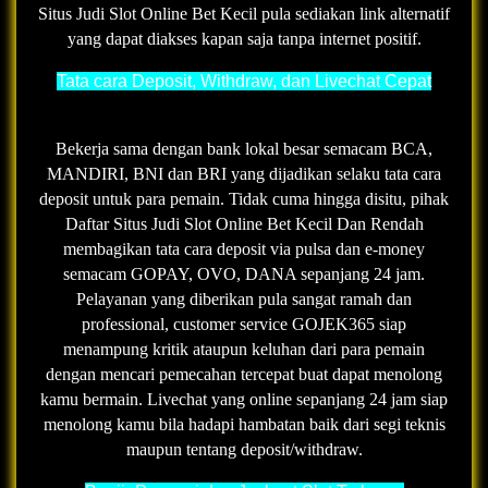
Situs Judi Slot Online Bet Kecil pula sediakan link alternatif
yang dapat diakses kapan saja tanpa internet positif.
Tata cara Deposit, Withdraw, dan Livechat Cepat
Bekerja sama dengan bank lokal besar semacam BCA,
MANDIRI, BNI dan BRI yang dijadikan selaku tata cara
deposit untuk para pemain. Tidak cuma hingga disitu, pihak
Daftar Situs Judi Slot Online Bet Kecil Dan Rendah
membagikan tata cara deposit via pulsa dan e-money
semacam GOPAY, OVO, DANA sepanjang 24 jam.
Pelayanan yang diberikan pula sangat ramah dan
professional, customer service GOJEK365 siap
menampung kritik ataupun keluhan dari para pemain
dengan mencari pemecahan tercepat buat dapat menolong
kamu bermain. Livechat yang online sepanjang 24 jam siap
menolong kamu bila hadapi hambatan baik dari segi teknis
maupun tentang deposit/withdraw.