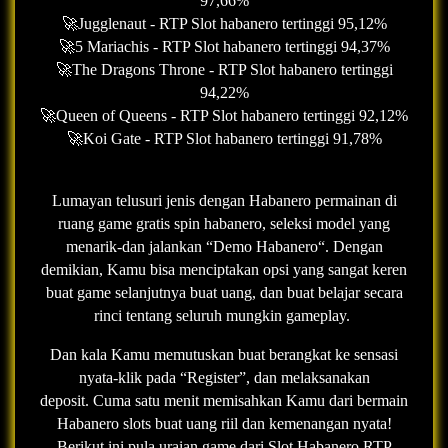
97,66%
🚀
Jugglenaut - RTP Slot habanero tertinggi 95,12%
🚀
5 Mariachis - RTP Slot habanero tertinggi 94,37%
🚀
The Dragons Throne - RTP Slot habanero tertinggi
94,22%
🚀
Queen of Queens - RTP Slot habanero tertinggi 92,12%
🚀
Koi Gate - RTP Slot habanero tertinggi 91,78%
Lumayan telusuri jenis dengan Habanero permainan di
ruang game gratis spin habanero, seleksi model yang
menarik-dan jalankan “Demo Habanero“. Dengan
demikian, Kamu bisa menciptakan opsi yang sangat keren
buat game selanjutnya buat uang, dan buat belajar secara
rinci tentang seluruh mungkin gameplay.
Dan kala Kamu memutuskan buat berangkat ke sensasi
nyata-klik pada “Register”, dan melaksanakan
deposit. Cuma satu menit memisahkan Kamu dari bermain
Habanero slots buat uang riil dan kemenangan nyata!
Berikut ini pula uraian game dari Slot Habanero RTP