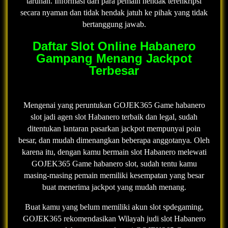
taruhan. Informasi dari para pemain hendak terenkripsi
secara nyaman dan tidak hendak jatuh ke pihak yang tidak
bertanggung jawab.
Daftar Slot Online Habanero
Gampang Menang Jackpot
Terbesar
Mengenai yang peruntukan GOJEK365 Game habanero
slot jadi agen slot Habanero terbaik dan legal, sudah
ditentukan lantaran pasarkan jackpot mempunyai poin
besar, dan mudah dimenangkan beberapa anggotanya. Oleh
karena itu, dengan kamu bermain slot Habanero melewati
GOJEK365 Game habanero slot, sudah tentu kamu
masing-masing pemain memiliki kesempatan yang besar
buat menerima jackpot yang mudah menang.
Buat kamu yang belum memiliki akun slot spdegaming,
GOJEK365 rekomendasikan Wilayah judi slot Habanero