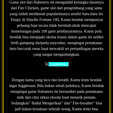
Game slot dari Habenero ini mengambil kerangka dasarnya
dari Fire Chicken, game slot dari pengembang yang sama
yang sudah menikmati popularitasnya sendiri baru-baru ini.
Tetapi, di Shaolin Fortune 100, Kamu hendak mempunyai
peluang buat secara tidak berubah-ubah mencapai
kemenangan pada 100 garis pembayarannya. Kamu pula
hendak bisa menjajaki skema bonus dalam game ini sedikit
lebih gampang daripada mayoritas, mengingat pemakaian
item bercorak emas buat mewakili set pertandingan mereka
yang sangat menguntungkan.
🚀
Jugglenaut
Dengan nama yang lucu dan kreatif, Kamu tentu hendak
ingat Jugglenaut. Bila bukan sebab judulnya, Kamu hendak
mengingat game Habanero ini bersumber pada pemakaian
unik dari citra sirkus eksotis buat menarik pemain.
Sedangkan" Badut Mengerikan" dan" Fire-breather" bisa
jadi bukan kesukaan seluruh orang, Kamu tentu bisa