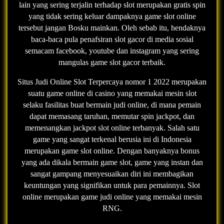
lain yang sering terjalin terhadap slot merupakan gratis spin
yang tidak sering keluar dampaknya game slot online
tersebut jangan Bosku mainkan. Oleh sebab itu, hendaknya
baca-baca pula penafsiran slot gacor di media sosial
semacam facebook, youtube dan instagram yang sering
mangulas game slot gacor terbaik.
Situs Judi Online Slot Terpercaya nomor 1 2022 merupakan
suatu game online di casino yang memakai mesin slot
selaku fasilitas buat bermain judi online, di mana pemain
dapat memasang taruhan, memutar spin jackpot, dan
memenangkan jackpot slot online terbanyak. Salah satu
game yang sangat terkenal berusia ini di Indonesia
merupakan game slot online. Dengan banyaknya bonus
yang ada dikala bermain game slot, game yang instan dan
sangat gampang menyesuaikan diri ini membagikan
keuntungan yang signifikan untuk para pemainnya. Slot
online merupakan game judi online yang memakai mesin
RNG.