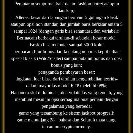
Pemutaran sempurna, baik dalam fashion potret ataupun
lanskap;
Alterasi besar dari lapangan bermain-5 gulungan klasik
ataupun opsi non-standar, dan jumlah baris berkisar antara 5
sampai 1024 (dengan garis bisa senantiasa dan variabel);
Bermacam berbagai taruhan-di sebagian besar model,
Bosku bisa memutar sampai 5000 koin;
bermacam fitur bonus-dari kedatangan harus kepribadian
spesial klasik (Wild/Scatter) sampai putaran bonus dan opsi
bonus yang lain;
pengganda pembayaran besar;
tingkatan luar biasa dari taruhan pengembalian teoritis-
dalam mayoritas model RTP melebihi 98%;
Habanero slot didominasi oleh volatilitas yang rendah, yang
membuat mesin ini opsi serbaguna buat pemain dengan
pengalaman yang berbeda;
game yang tersambung ke sistem jackpot progresif;
game menunjang 28+ bahasa dan Seluruh mata uang,
tercantum cryptocurrency.