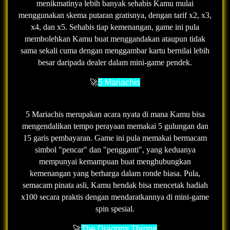
menikmatinya lebih banyak sehabis Kamu mulai
menggunakan skema putaran gratisnya, dengan tarif x2, x3,
x4, dan x5. Sehabis tiap kemenangan, game ini pula
membolehkan Kamu buat menggandakan ataupun tidak
sama sekali cuma dengan menggambar kartu bernilai lebih
besar daripada dealer dalam mini-game pendek.
🚀
5 Mariachis
5 Mariachis merupakan acara nyata di mana Kamu bisa
mengendalikan tempo perayaan memakai 5 gulungan dan
15 garis pembayaran. Game ini pula memakai bermacam
simbol "pencar" dan "pengganti", yang keduanya
mempunyai kemampuan buat menghubungkan
kemenangan yang berharga dalam ronde biasa. Pula,
semacam pinata asli, Kamu hendak bisa mencetak hadiah
x100 secara praktis dengan mendaratkannya di mini-game
spin spesial.
🚀
The Dragons Throne