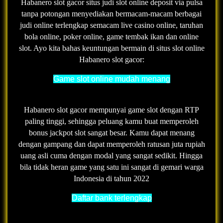
Habanero slot gacor situs judi slot online deposit via pulsa
tanpa potongan menyediakan bermacam-macam berbagai
judi online terlengkap semacam live casino online, taruhan
bola online, poker online, game tembak ikan dan online
slot. Ayo kita bahas keuntungan bermain di situs slot online
Habanero slot gacor:
Game slot online mudah menang
Habanero slot gacor mempunyai game slot dengan RTP
paling tinggi, sehingga peluang kamu buat memperoleh
bonus jackpot slot sangat besar. Kamu dapat menang
dengan gampang dan dapat memperoleh ratusan juta rupiah
uang asli cuma dengan modal yang sangat sedikit. Hingga
bila tidak heran game yang satu ini sangat di gemari warga
Indonesia di tahun 2022
Daftar bank terlengkap