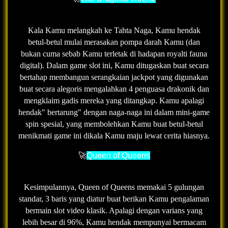
Kala Kamu melangkah ke Tahta Naga, Kamu hendak
betul-betul mulai merasakan pompa darah Kamu (dan
bukan cuma sebab Kamu terletak di hadapan royalti fauna
digital). Dalam game slot ini, Kamu ditugaskan buat secara
bertahap membangun serangkaian jackpot yang digunakan
buat secara alegoris mengalahkan 4 penguasa drakonik dan
mengklaim gadis mereka yang ditangkap. Kamu apalagi
hendak" bertarung" dengan naga-naga ini dalam mini-game
spin spesial, yang membolehkan Kamu buat betul-betul
menikmati game ini dikala Kamu maju lewat cerita hiasnya.
🚀
Queen of Queens
Kesimpulannya, Queen of Queens memakai 5 gulungan
standar, 3 baris yang diatur buat berikan Kamu pengalaman
bermain slot video klasik. Apalagi dengan varians yang
lebih besar di 96%, Kamu hendak mempunyai bermacam