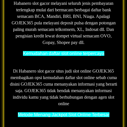
Habanero slot gacor melayani seluruh jenis pembayaran
terlengkap mulai dari bermacam berbagai daftar bank
semacam BCA, Mandiri, BRI, BNI, Niaga. Apalagi
GOJEK365 pula melayani deposit pulsa dengan potongan
paling murah semacam telkomsem, XL, Indosat dll. Dan
pengisian kredit lewat dompet virtual semacam OVO,
Gopay, Shopee pay dll.
Kemudahan daftar slot online terpercaya
Di Habanero slot gacor situs judi slot online GOJEK365
membagikan opsi kemudahan daftar slot online sebab cuma
disini GOJEK365 cuma menanyakan informasi yang berarti
saja. GOJEK365 tidak hendak menanyakan informasi
individu kamu yang tidak berhubungan dengan agen slot
online
Metode Menang Jackpot Slot Online Terbesar