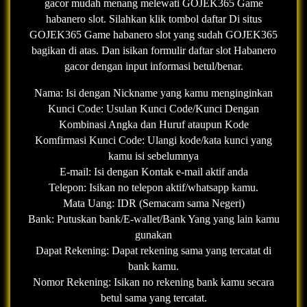
gacor mudah menang melewati GOJEK365 Game
habanero slot. Silahkan klik tombol daftar Di situs
GOJEK365 Game habanero slot yang sudah GOJEK365
bagikan di atas. Dan isikan formulir daftar slot Habanero
gacor dengan input informasi betul/benar.
Nama: Isi dengan Nickname yang kamu menginginkan
Kunci Code: Usulan Kunci Code/Kunci Dengan
Kombinasi Angka dan Huruf ataupun Kode
Komfirmasi Kunci Code: Ulangi kode/kata kunci yang
kamu isi sebelumnya
E-mail: Isi dengan Kontak e-mail aktif anda
Telepon: Isikan no telepon aktif/whatsapp kamu.
Mata Uang: IDR (Semacam sama Negeri)
Bank: Putuskan bank/E-wallet/Bank Yang yang lain kamu
gunakan
Dapat Rekening: Dapat rekening sama yang tercatat di
bank kamu.
Nomor Rekening: Isikan no rekening bank kamu secara
betul sama yang tercatat.