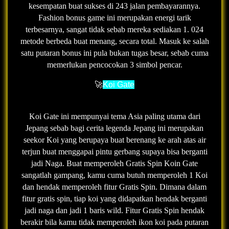
kesempatan buat sukses di 243 jalan pembayarannya.
Fashion bonus game ini merupakan energi tarik
terbesarnya, sangat tidak sebab mereka sediakan 1. 024
metode berbeda buat menang, secara total. Masuk ke salah
satu putaran bonus ini pula bukan tugas besar, sebab cuma
memerlukan pencocokan 3 simbol pencar.
🚀
Koi Gate
Koi Gate ini mempunyai tema Asia paling utama dari
Jepang sebab bagi cerita legenda Jepang ini merupakan
seekor Koi yang berupaya buat berenang ke arah atas air
terjun buat menggapai pintu gerbang supaya bisa berganti
jadi Naga. Buat memperoleh Gratis Spin Koin Gate
sangatlah gampang, kamu cuma butuh memperoleh 1 Koi
dan hendak memperoleh fitur Gratis Spin. Dimana dalam
fitur gratis spin, tiap koi yang didapatkan hendak berganti
jadi naga dan jadi 1 baris wild. Fitur Gratis Spin hendak
berakir bila kamu tidak memperoleh ikon koi pada putaran